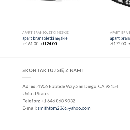
APART BRANSOLETKI MĘSKIE
APART BRAN
apart bransoletki męskie
apart bran
zł
161.00
zł
124.00
zł
172.00
SKONTAKTUJ SIĘ Z NAMI
Adres:
4906 Ebbtide Way, San Diego, CA 92154
United States
Telefon:
+1 646 868 9032
E-mail:
smithtom236@yahoo.com