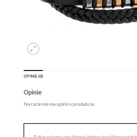
OPINIE (0)
Opinie
Na razie nie ma opinii o produkcie.
Tylko zalogowani klienci, którzy kupili ten produ