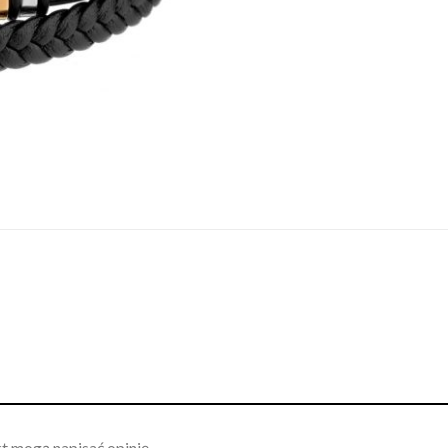
kt mogą napisać opinię.