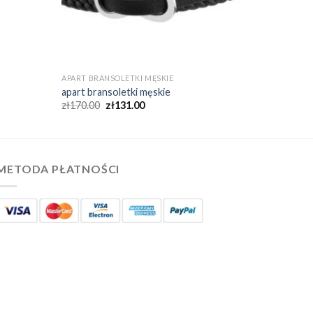
APART BRANSOLETKI MĘSKIE
apart bransoletki męskie
zł
170.00
zł
131.00
METODA PŁATNOŚCI