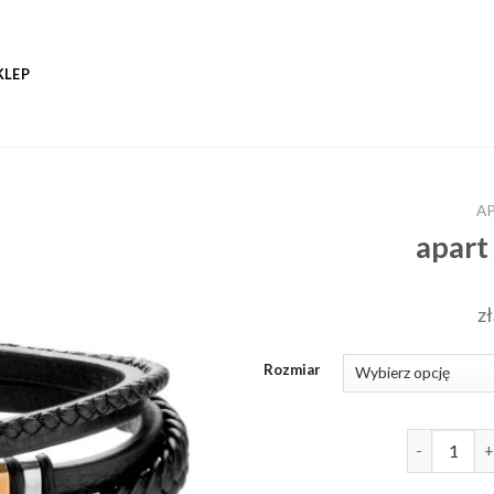
KLEP
A
apart
zł
Rozmiar
ilość apart 