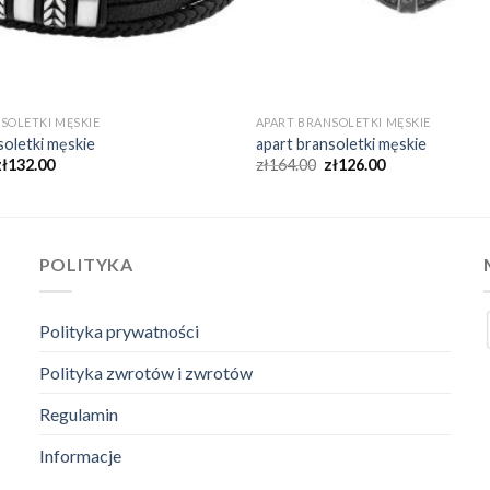
SOLETKI MĘSKIE
APART BRANSOLETKI MĘSKIE
soletki męskie
apart bransoletki męskie
zł
132.00
zł
164.00
zł
126.00
POLITYKA
Polityka prywatności
Polityka zwrotów i zwrotów
Regulamin
Informacje