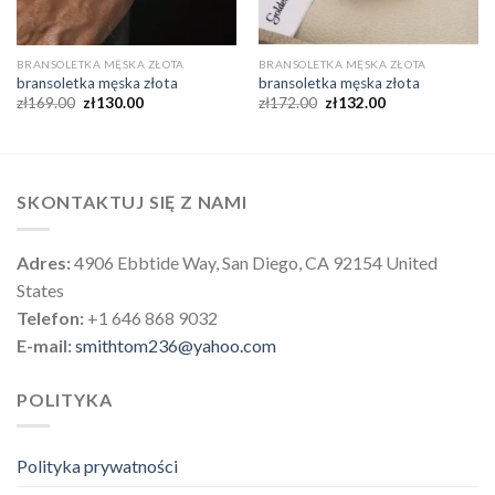
BRANSOLETKA MĘSKA ZŁOTA
BRANSOLETKA MĘSKA ZŁOTA
bransoletka męska złota
bransoletka męska złota
zł
169.00
zł
130.00
zł
172.00
zł
132.00
SKONTAKTUJ SIĘ Z NAMI
Adres:
4906 Ebbtide Way, San Diego, CA 92154 United
States
Telefon:
+1 646 868 9032
E-mail:
smithtom236@yahoo.com
POLITYKA
Polityka prywatności