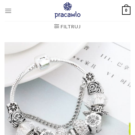
Skip
0
to
content
FILTRUJ