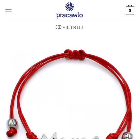
Skip
0
to
content
FILTRUJ