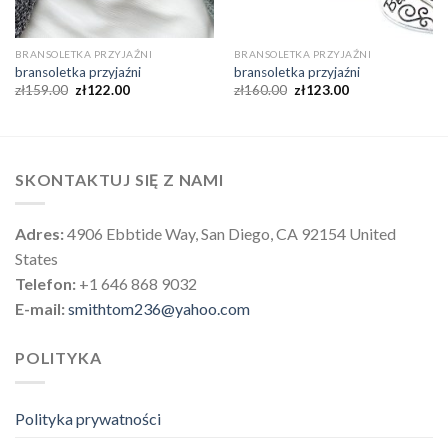
BRANSOLETKA PRZYJAŹNI
BRANSOLETKA PRZYJAŹNI
bransoletka przyjaźni
bransoletka przyjaźni
zł
159.00
zł
122.00
zł
160.00
zł
123.00
SKONTAKTUJ SIĘ Z NAMI
Adres:
4906 Ebbtide Way, San Diego, CA 92154 United
States
Telefon:
+1 646 868 9032
E-mail:
smithtom236@yahoo.com
POLITYKA
Polityka prywatności