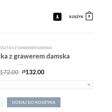
0
KOSZYK
OLETKA Z GRAWEREM DAMSKA
tka z grawerem damska
172.00
132.00
zł
oletka z grawerem damska
DODAJ DO KOSZYKA