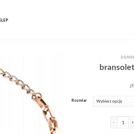
KLEP
BRANS
bransole
zł
Rozmiar
ilość brans