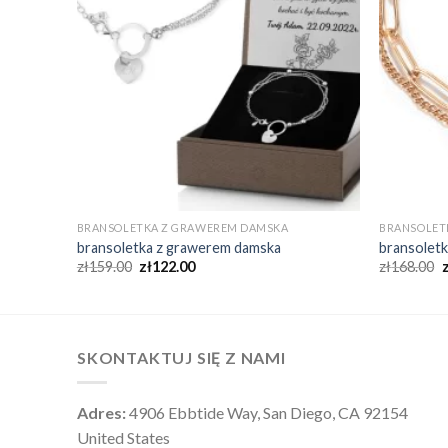
BRANSOLETKA Z GRAWEREM DAMSKA
BRANSOLET
bransoletka z grawerem damska
bransolet
zł
159.00
zł
122.00
zł
168.00
SKONTAKTUJ SIĘ Z NAMI
Adres:
4906 Ebbtide Way, San Diego, CA 92154
United States