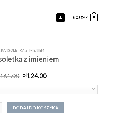
0
KOSZYK
BRANSOLETKA Z IMIENIEM
soletka z imieniem
161.00
124.00
zł
oletka z imieniem
DODAJ DO KOSZYKA