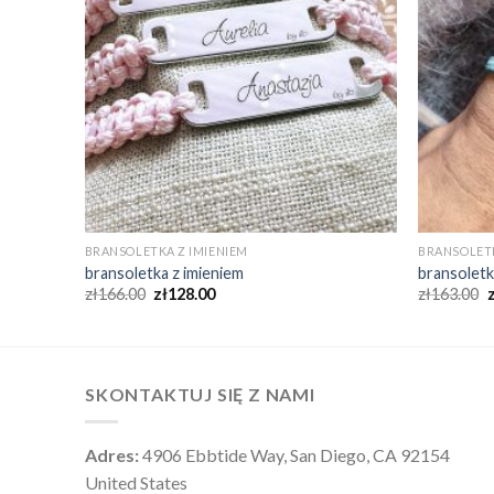
BRANSOLETKA Z IMIENIEM
BRANSOLETK
bransoletka z imieniem
bransoletk
zł
166.00
zł
128.00
zł
163.00
SKONTAKTUJ SIĘ Z NAMI
Adres:
4906 Ebbtide Way, San Diego, CA 92154
United States