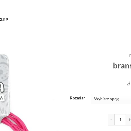
KLEP
bran
zł
Rozmiar
ilość brans