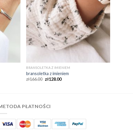
BRANSOLETKA Z IMIENIEM
bransoletka z imieniem
zł
166.00
zł
128.00
METODA PŁATNOŚCI