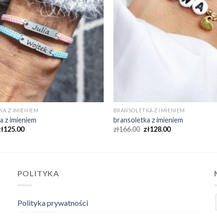
A Z IMIENIEM
BRANSOLETKA Z IMIENIEM
a z imieniem
bransoletka z imieniem
zł
125.00
zł
166.00
zł
128.00
POLITYKA
Polityka prywatności