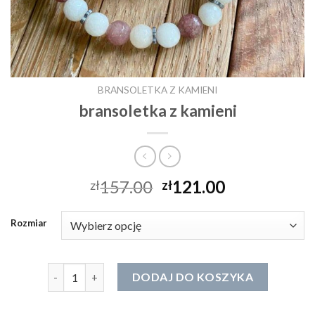
BRANSOLETKA Z KAMIENI
bransoletka z kamieni
157.00
121.00
zł
zł
Rozmiar
ilość bransoletka z kamieni
DODAJ DO KOSZYKA