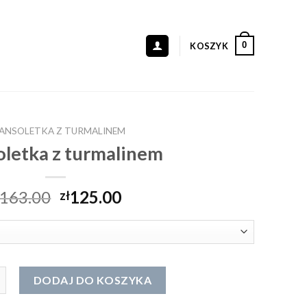
0
KOSZYK
ANSOLETKA Z TURMALINEM
oletka z turmalinem
163.00
125.00
zł
oletka z turmalinem
DODAJ DO KOSZYKA