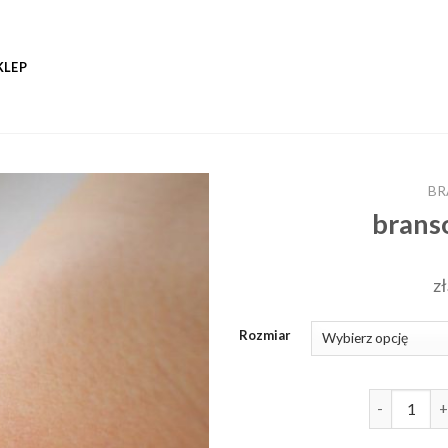
KLEP
BR
brans
zł
Rozmiar
ilość brans