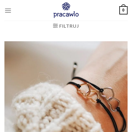
Skip
0
to
content
FILTRUJ