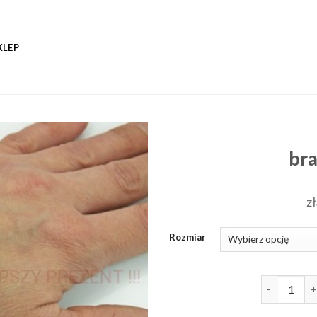
KLEP
bra
zł
Rozmiar
ilość branso