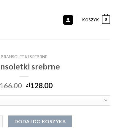
0
KOSZYK
BRANSOLETKI SREBRNE
nsoletki srebrne
166.00
128.00
zł
letki srebrne
DODAJ DO KOSZYKA