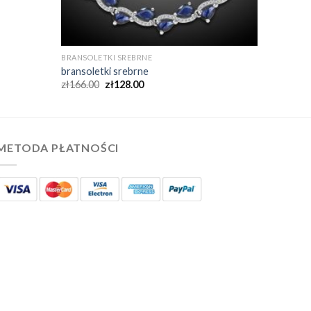
BRANSOLETKI SREBRNE
bransoletki srebrne
zł
166.00
zł
128.00
METODA PŁATNOŚCI