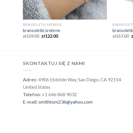
BRANSOLETKI SREBRNE
BRANSOLET
bransoletki srebrne
bransoletk
zł
159.00
zł
122.00
zł
157.00
SKONTAKTUJ SIĘ Z NAMI
Adres:
4906 Ebbtide Way, San Diego, CA 92154
United States
Telefon:
+1 646 868 9032
E-mail:
smithtom236@yahoo.com