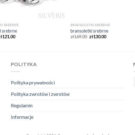
KI SREBRNE
BRANSOLETKI SREBRNE
i srebrne
bransoletki srebrne
zł
121.00
zł
169.00
zł
130.00
POLITYKA
Polityka prywatności
Polityka zwrotów i zwrotów
Regulamin
Informacje