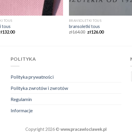
KI TOUS
BRANSOLETKI TOUS
i tous
bransoletki tous
zł
132.00
zł
164.00
zł
126.00
POLITYKA
Polityka prywatności
Polityka zwrotów i zwrotów
Regulamin
Informacje
Copyright 2026 ©
www.pracawloclawek.pl