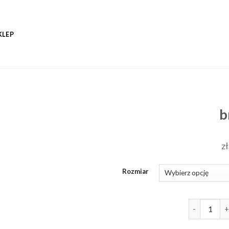
KLEP
b
zł
Rozmiar
ilość branso