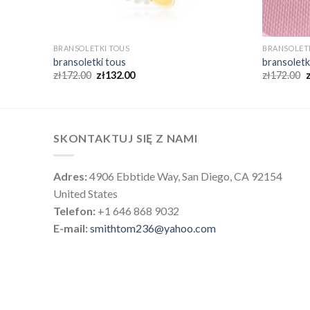
BRANSOLETKI TOUS
BRANSOLET
bransoletki tous
bransoletk
zł
172.00
zł
132.00
zł
172.00
SKONTAKTUJ SIĘ Z NAMI
Adres:
4906 Ebbtide Way, San Diego, CA 92154
United States
Telefon:
+1 646 868 9032
E-mail:
smithtom236@yahoo.com