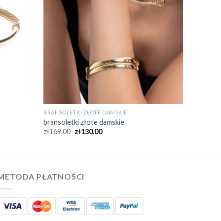
BRANSOLETKI ZŁOTE DAMSKIE
bransoletki złote damskie
zł
169.00
zł
130.00
METODA PŁATNOŚCI