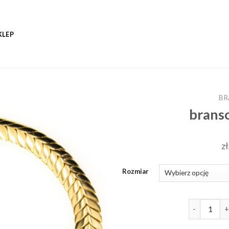
KLEP
BR
branso
zł
Rozmiar
ilość brans