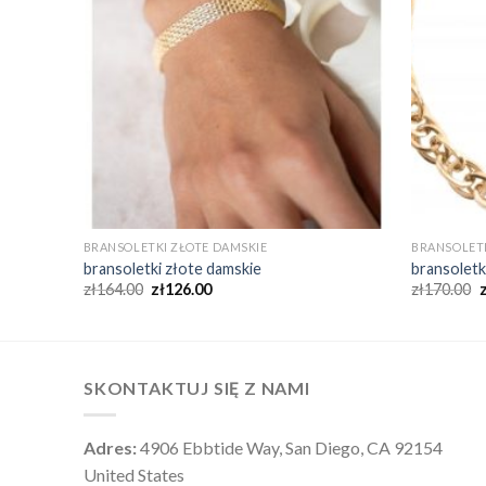
BRANSOLETKI ZŁOTE DAMSKIE
BRANSOLETK
bransoletki złote damskie
bransoletk
zł
164.00
zł
126.00
zł
170.00
SKONTAKTUJ SIĘ Z NAMI
Adres:
4906 Ebbtide Way, San Diego, CA 92154
United States