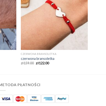
CZERWONA BRANSOLETKA
czerwona bransoletka
zł
159.00
zł
122.00
METODA PŁATNOŚCI