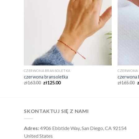
CZERWONA BRANSOLETKA
CZERWONA 
czerwona bransoletka
czerwona 
zł
163.00
zł
125.00
zł
165.00
SKONTAKTUJ SIĘ Z NAMI
Adres:
4906 Ebbtide Way, San Diego, CA 92154
United States