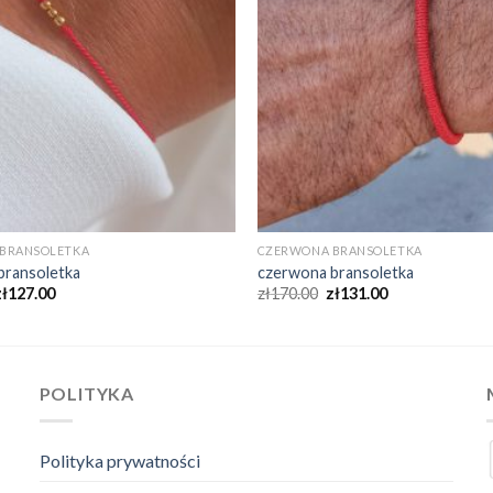
BRANSOLETKA
CZERWONA BRANSOLETKA
bransoletka
czerwona bransoletka
zł
127.00
zł
170.00
zł
131.00
POLITYKA
Polityka prywatności