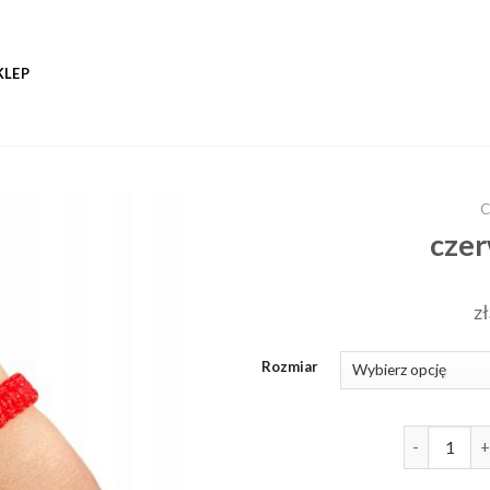
KLEP
C
czer
zł
Rozmiar
ilość czerw