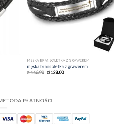
MĘSKA BRANSOLETKA Z GRAWEREM
męska bransoletka z grawerem
zł
166.00
zł
128.00
METODA PŁATNOŚCI