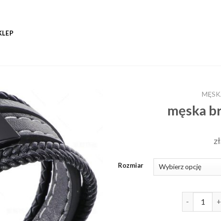
KLEP
MĘSK
męska br
zł
Rozmiar
ilość męska