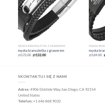
MĘSKA BRANSOLETKA Z GRAWEREM
MĘSKA BRA
męska bransoletka z grawerem
męska bra
zł
172.00
zł
132.00
zł
169.00
SKONTAKTUJ SIĘ Z NAMI
Adres:
4906 Ebbtide Way, San Diego, CA 92154
United States
Telefon:
+1 646 868 9032