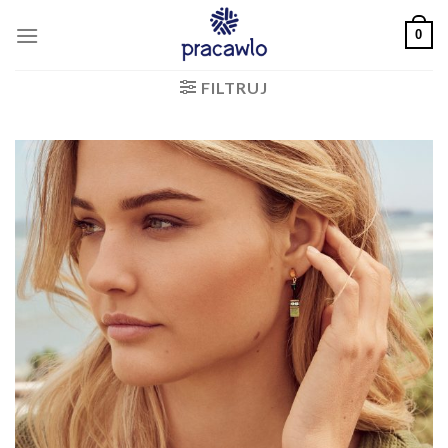
Skip
0
to
content
FILTRUJ