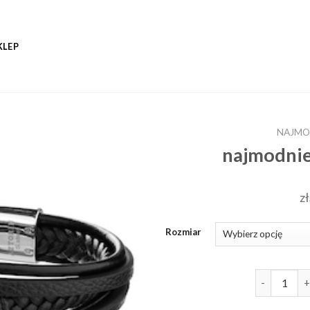
KLEP
NAJMO
najmodnie
zł
Rozmiar
ilość najmo