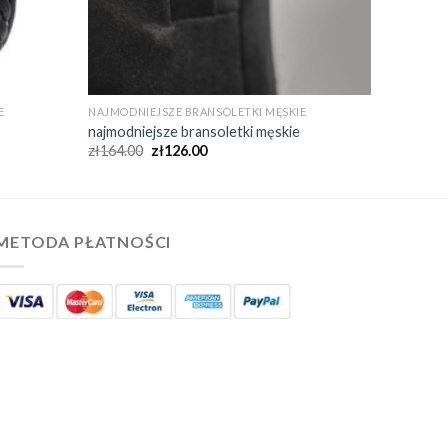
E
NAJMODNIEJSZE BRANSOLETKI MĘSKIE
najmodniejsze bransoletki męskie
zł
164.00
zł
126.00
METODA PŁATNOŚCI