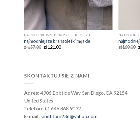
NAJMODNIEJSZE BRANSOLETKI MĘSKIE
NAJMODNIEJ
najmodniejsze bransoletki męskie
najmodniej
zł
157.00
zł
121.00
zł
160.00
SKONTAKTUJ SIĘ Z NAMI
Adres:
4906 Ebbtide Way, San Diego, CA 92154
United States
Telefon:
+1 646 868 9032
E-mail:
smithtom236@yahoo.com