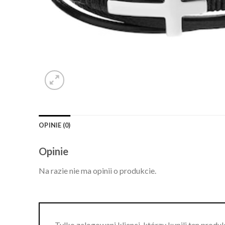
OPINIE (0)
Opinie
Na razie nie ma opinii o produkcie.
Tylko zalogowani klienci, którzy kupili ten produ