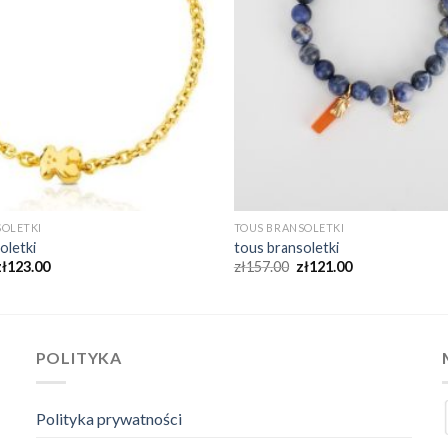
SOLETKI
TOUS BRANSOLETKI
oletki
tous bransoletki
zł
123.00
zł
157.00
zł
121.00
POLITYKA
Polityka prywatności