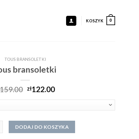
0
KOSZYK
TOUS BRANSOLETKI
ous bransoletki
159.00
122.00
zł
ransoletki
DODAJ DO KOSZYKA