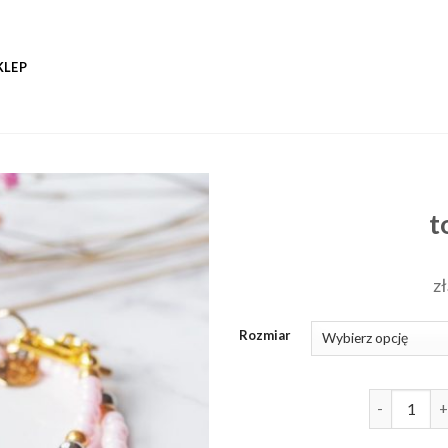
KLEP
t
zł
Rozmiar
ilość tous b