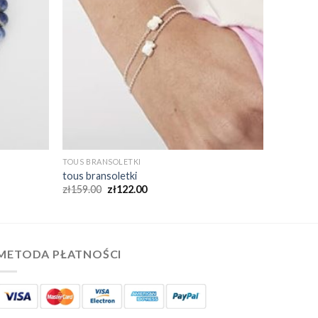
TOUS BRANSOLETKI
tous bransoletki
zł
159.00
zł
122.00
METODA PŁATNOŚCI