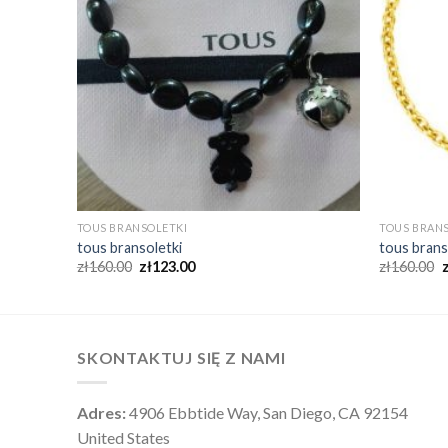
TOUS BRANSOLETKI
TOUS BRAN
tous bransoletki
tous brans
zł
160.00
zł
123.00
zł
160.00
SKONTAKTUJ SIĘ Z NAMI
Adres:
4906 Ebbtide Way, San Diego, CA 92154
United States