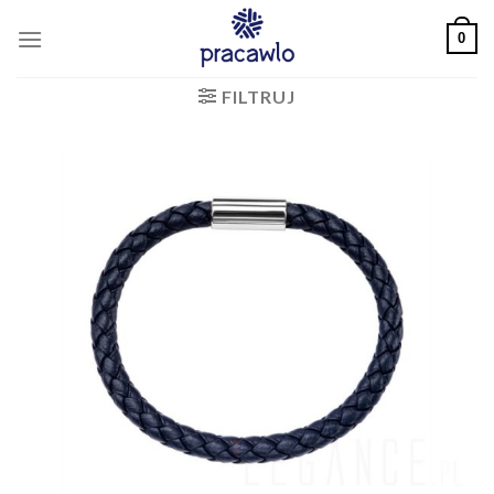
Skip
0
to
content
FILTRUJ