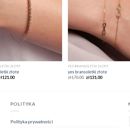
LETKI ZŁOTE
YES BRANSOLETKI ZŁOTE
letki złote
yes bransoletki złote
zł
121.00
zł
170.00
zł
131.00
POLITYKA
Polityka prywatności