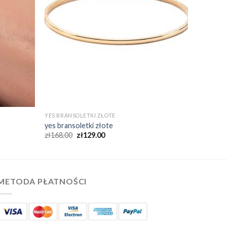
YES BRANSOLETKI ZŁOTE
yes bransoletki złote
zł
168.00
zł
129.00
METODA PŁATNOŚCI