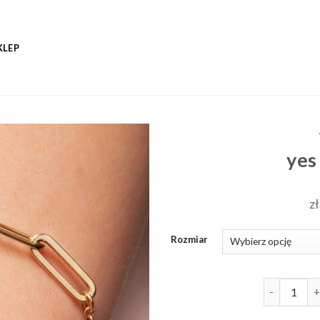
KLEP
yes
zł
Rozmiar
ilość yes br