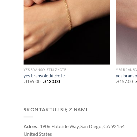
YES BRANSOLETKI ZŁOTE
YES BRANSO
yes bransoletki złote
yes branso
zł
169.00
zł
130.00
zł
157.00
SKONTAKTUJ SIĘ Z NAMI
Adres:
4906 Ebbtide Way, San Diego, CA 92154
United States