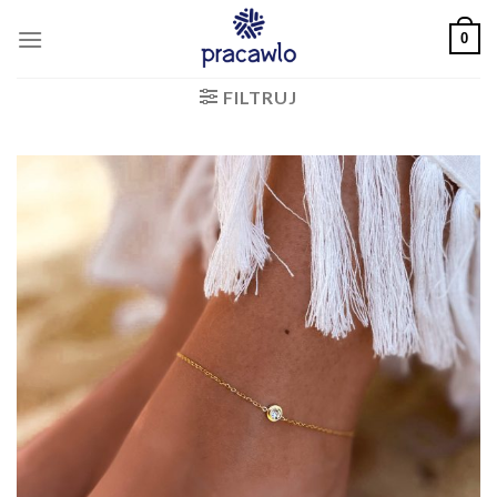
Skip
0
to
content
FILTRUJ