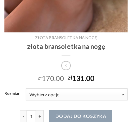
ZŁOTA BRANSOLETKA NA NOGĘ
złota bransoletka na nogę
170.00
131.00
zł
zł
Rozmiar
ilość złota bransoletka na nogę
DODAJ DO KOSZYKA