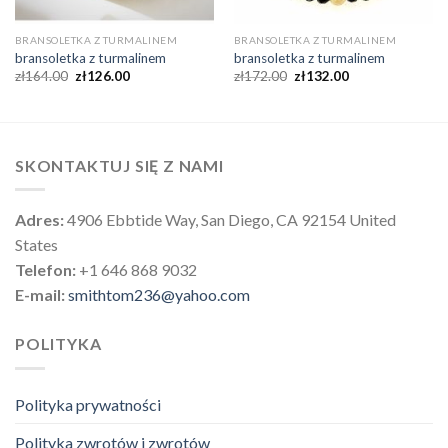
BRANSOLETKA Z TURMALINEM
BRANSOLETKA Z TURMALINEM
bransoletka z turmalinem
bransoletka z turmalinem
zł
164.00
zł
126.00
zł
172.00
zł
132.00
SKONTAKTUJ SIĘ Z NAMI
Adres:
4906 Ebbtide Way, San Diego, CA 92154 United
States
Telefon:
+1 646 868 9032
E-mail:
smithtom236@yahoo.com
POLITYKA
Polityka prywatności
Polityka zwrotów i zwrotów