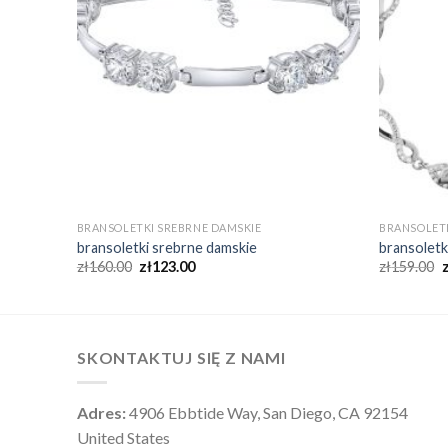
BRANSOLETKI SREBRNE DAMSKIE
BRANSOLETK
bransoletki srebrne damskie
bransoletk
zł
160.00
zł
123.00
zł
159.00
SKONTAKTUJ SIĘ Z NAMI
Adres:
4906 Ebbtide Way, San Diego, CA 92154
United States