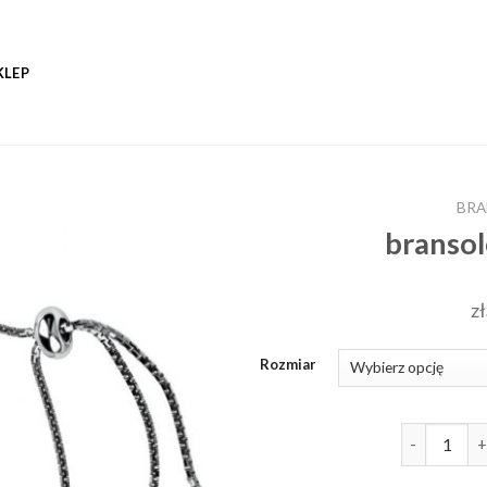
KLEP
BRA
bransol
zł
Rozmiar
ilość brans