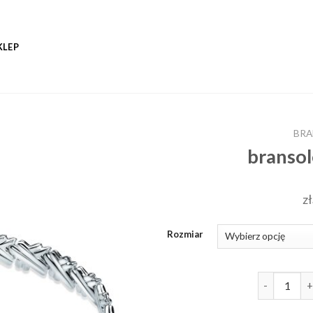
KLEP
BRA
bransol
zł
Rozmiar
ilość brans