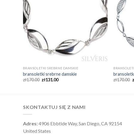
BRANSOLETKI SREBRNE DAMSKIE
BRANSOLETK
bransoletki srebrne damskie
bransoletk
zł
170.00
zł
131.00
zł
170.00
SKONTAKTUJ SIĘ Z NAMI
Adres:
4906 Ebbtide Way, San Diego, CA 92154
United States